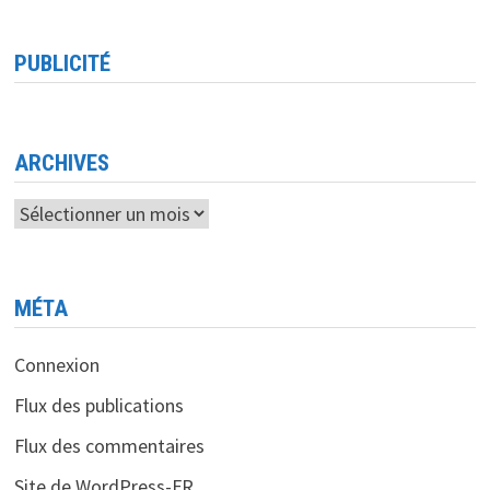
OLYMPIADES
NATIONALES
DE
PROGRAMMATION
PUBLICITÉ
INFORMATIQUE
ET
D’INTELLIGENCE
ARTIFICIELLE
<BR>
UNE
OPPORTUNITÉ
ARCHIVES
POUR
LES
ÉTUDIANTS
Archives
ALGÉRIENS
DE
BRILLER
!
MÉTA
Connexion
Flux des publications
Flux des commentaires
Site de WordPress-FR