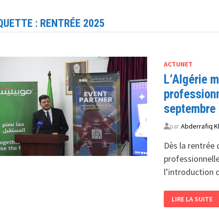
QUETTE :
RENTRÉE 2025
ACTUNET
L’Algérie m
professionn
septembre
par
Abderrafiq K
Dès la rentrée 
professionnell
l’introduction 
L’ALGÉRIE
LIRE LA SUITE
MISE
SUR
LE