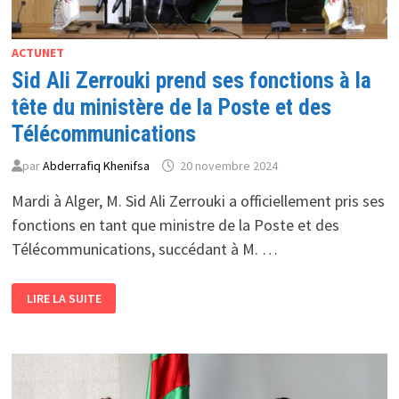
ACTUNET
Sid Ali Zerrouki prend ses fonctions à la
tête du ministère de la Poste et des
Télécommunications
par
Abderrafiq Khenifsa
20 novembre 2024
Mardi à Alger, M. Sid Ali Zerrouki a officiellement pris ses
fonctions en tant que ministre de la Poste et des
Télécommunications, succédant à M. …
SID
LIRE LA SUITE
ALI
ZERROUKI
PREND
SES
FONCTIONS
À
LA
TÊTE