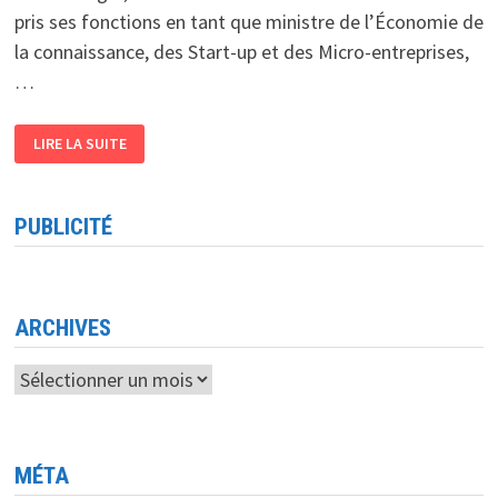
pris ses fonctions en tant que ministre de l’Économie de
la connaissance, des Start-up et des Micro-entreprises,
…
REMANIEMENT
LIRE LA SUITE
MINISTÉRIEL
NOUREDDINE
OUADAH
PREND
LA
PUBLICITÉ
TÊTE
DU
MINISTÈRE
DE
L’ÉCONOMIE
DE
LA
ARCHIVES
CONNAISSANCE
Archives
MÉTA