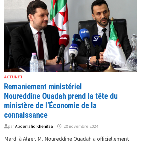
DU
MINISTÈRE
DE
LA
POSTE
ET
DES
TÉLÉCOMMUNICATIONS
ACTUNET
Remaniement ministériel
Noureddine Ouadah prend la tête du
ministère de l’Économie de la
connaissance
par
Abderrafiq Khenifsa
20 novembre 2024
Mardi à Alger, M. Noureddine Ouadah a officiellement