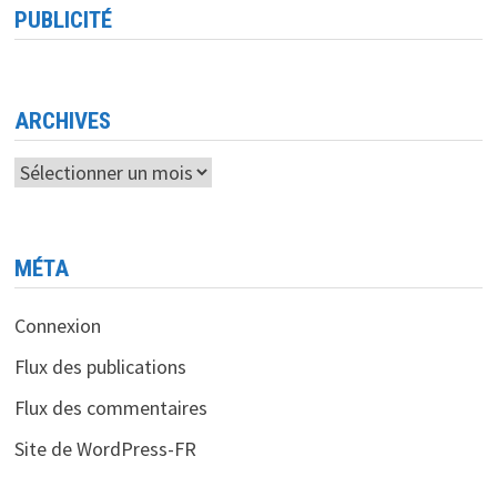
NVIDIA
PUBLICITÉ
DIGITS,
UN
SUPERCALCULATEUR
IA
À
PORTÉE
DE
ARCHIVES
MAIN
Archives
MÉTA
Connexion
Flux des publications
Flux des commentaires
Site de WordPress-FR