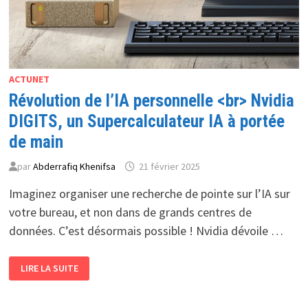
ACTUNET
Révolution de l’IA personnelle <br> Nvidia
DIGITS, un Supercalculateur IA à portée
de main
par
Abderrafiq Khenifsa
21 février 2025
Imaginez organiser une recherche de pointe sur l’IA sur
votre bureau, et non dans de grands centres de
données. C’est désormais possible ! Nvidia dévoile …
RÉVOLUTION
LIRE LA SUITE
DE
L’IA
PERSONNELLE
<BR>