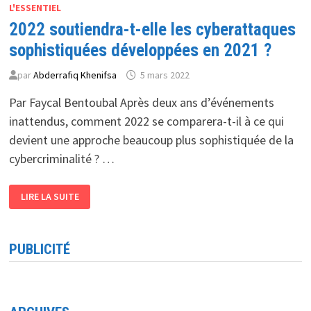
L'ESSENTIEL
2022 soutiendra-t-elle les cyberattaques
sophistiquées développées en 2021 ?
par
Abderrafiq Khenifsa
5 mars 2022
Par Faycal Bentoubal Après deux ans d’événements
inattendus, comment 2022 se comparera-t-il à ce qui
devient une approche beaucoup plus sophistiquée de la
cybercriminalité ? …
2022
LIRE LA SUITE
SOUTIENDRA-
T-
ELLE
LES
CYBERATTAQUES
PUBLICITÉ
SOPHISTIQUÉES
DÉVELOPPÉES
EN
2021
?