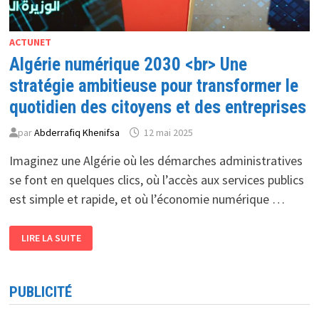
ACTUNET
Algérie numérique 2030 <br> Une
stratégie ambitieuse pour transformer le
quotidien des citoyens et des entreprises
par
Abderrafiq Khenifsa
12 mai 2025
Imaginez une Algérie où les démarches administratives
se font en quelques clics, où l’accès aux services publics
est simple et rapide, et où l’économie numérique …
ALGÉRIE
LIRE LA SUITE
NUMÉRIQUE
2030
<BR>
UNE
STRATÉGIE
PUBLICITÉ
AMBITIEUSE
POUR
TRANSFORMER