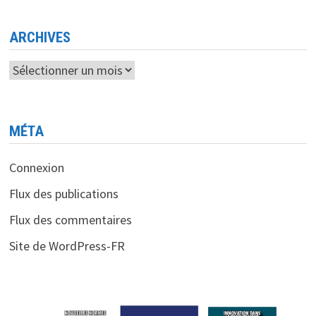
LE
QUOTIDIEN
DES
CITOYENS
ARCHIVES
ET
DES
ENTREPRISES
Archives
MÉTA
Connexion
Flux des publications
Flux des commentaires
Site de WordPress-FR