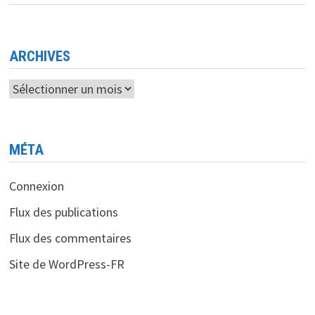
LES
ROBOTS
MILITAIRES
AMÉRICAINS
DE
PAROLE
ARCHIVES
Archives
MÉTA
Connexion
Flux des publications
Flux des commentaires
Site de WordPress-FR