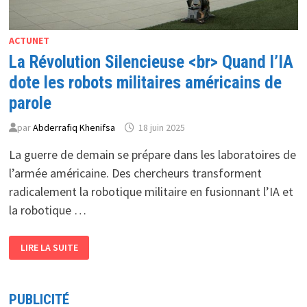
ACTUNET
La Révolution Silencieuse <br> Quand l’IA
dote les robots militaires américains de
parole
par
Abderrafiq Khenifsa
18 juin 2025
La guerre de demain se prépare dans les laboratoires de
l’armée américaine. Des chercheurs transforment
radicalement la robotique militaire en fusionnant l’IA et
la robotique …
LA
LIRE LA SUITE
RÉVOLUTION
SILENCIEUSE
<BR>
QUAND
L’IA
PUBLICITÉ
DOTE