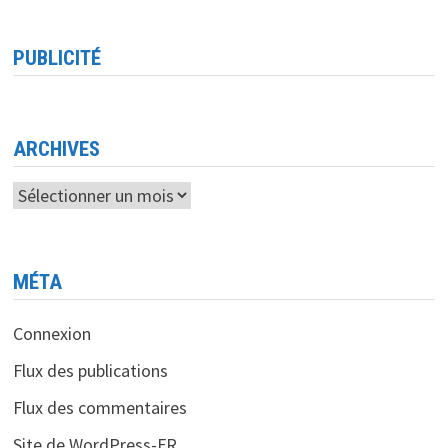
OLYMPIADES
NATIONALES
DE
PROGRAMMATION
PUBLICITÉ
INFORMATIQUE
ET
D’INTELLIGENCE
ARTIFICIELLE
<BR>
UNE
OPPORTUNITÉ
ARCHIVES
POUR
LES
ÉTUDIANTS
Archives
ALGÉRIENS
DE
BRILLER
!
MÉTA
Connexion
Flux des publications
Flux des commentaires
Site de WordPress-FR