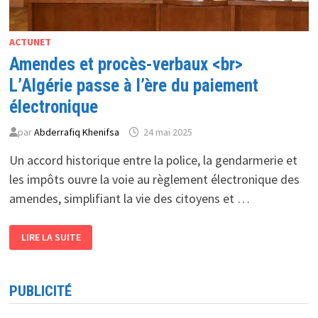
ACTUNET
Amendes et procès-verbaux <br>
L’Algérie passe à l’ère du paiement
électronique
par
Abderrafiq Khenifsa
24 mai 2025
Un accord historique entre la police, la gendarmerie et
les impôts ouvre la voie au règlement électronique des
amendes, simplifiant la vie des citoyens et …
AMENDES
LIRE LA SUITE
ET
PROCÈS-
VERBAUX
<BR>
L’ALGÉRIE
PUBLICITÉ
PASSE
À
L’ÈRE