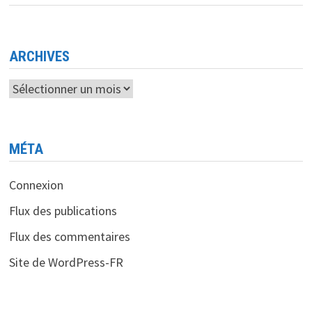
DU
CHIFFRE
D’AFFAIRES
MONDIAL
DES
SEMI-
ARCHIVES
CONDUCTEURS
EN
2023
Archives
MÉTA
Connexion
Flux des publications
Flux des commentaires
Site de WordPress-FR