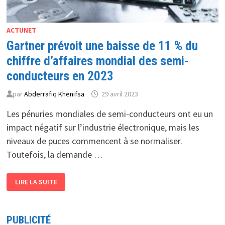
ACTUNET
Gartner prévoit une baisse de 11 % du
chiffre d’affaires mondial des semi-
conducteurs en 2023
par
Abderrafiq Khenifsa
29 avril 2023
Les pénuries mondiales de semi-conducteurs ont eu un
impact négatif sur l’industrie électronique, mais les
niveaux de puces commencent à se normaliser.
Toutefois, la demande …
GARTNER
LIRE LA SUITE
PRÉVOIT
UNE
BAISSE
DE
11
PUBLICITÉ
%