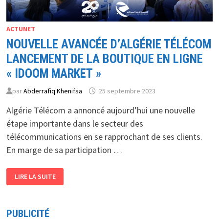
ACTUNET
NOUVELLE AVANCÉE D’ALGÉRIE TÉLÉCOM
LANCEMENT DE LA BOUTIQUE EN LIGNE
« IDOOM MARKET »
par
Abderrafiq Khenifsa
25 septembre 2023
Algérie Télécom a annoncé aujourd’hui une nouvelle
étape importante dans le secteur des
télécommunications en se rapprochant de ses clients.
En marge de sa participation …
NOUVELLE
LIRE LA SUITE
AVANCÉE
D’ALGÉRIE
TÉLÉCOM
LANCEMENT
DE
PUBLICITÉ
LA