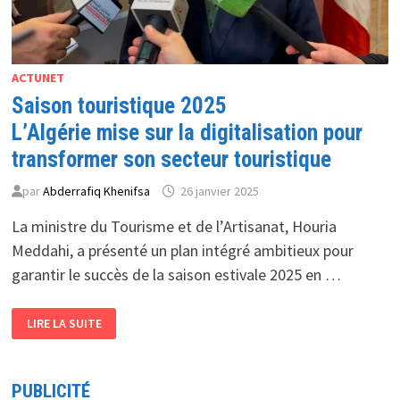
ACTUNET
Saison touristique 2025
L’Algérie mise sur la digitalisation pour
transformer son secteur touristique
par
Abderrafiq Khenifsa
26 janvier 2025
La ministre du Tourisme et de l’Artisanat, Houria
Meddahi, a présenté un plan intégré ambitieux pour
garantir le succès de la saison estivale 2025 en …
SAISON
LIRE LA SUITE
TOURISTIQUE
2025
L’ALGÉRIE
MISE
SUR
PUBLICITÉ
LA