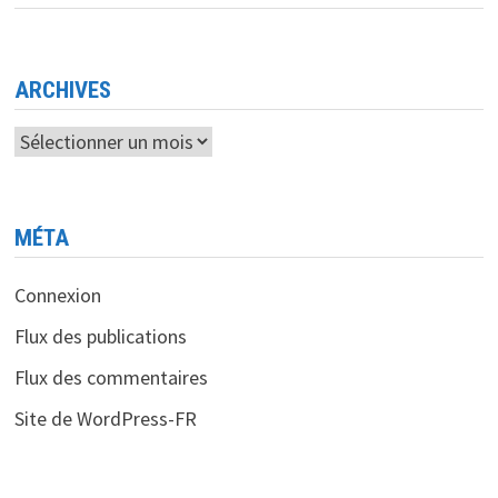
DIGITALISATION
POUR
TRANSFORMER
SON
SECTEUR
TOURISTIQUE
ARCHIVES
Archives
MÉTA
Connexion
Flux des publications
Flux des commentaires
Site de WordPress-FR