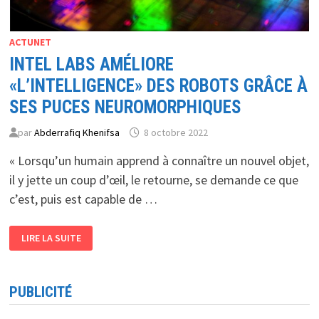
ACTUNET
INTEL LABS AMÉLIORE
«L’INTELLIGENCE» DES ROBOTS GRÂCE À
SES PUCES NEUROMORPHIQUES
par
Abderrafiq Khenifsa
8 octobre 2022
« Lorsqu’un humain apprend à connaître un nouvel objet,
il y jette un coup d’œil, le retourne, se demande ce que
c’est, puis est capable de …
INTEL
LIRE LA SUITE
LABS
AMÉLIORE
«L’INTELLIGENCE»
DES
ROBOTS
PUBLICITÉ
GRÂCE
À
SES