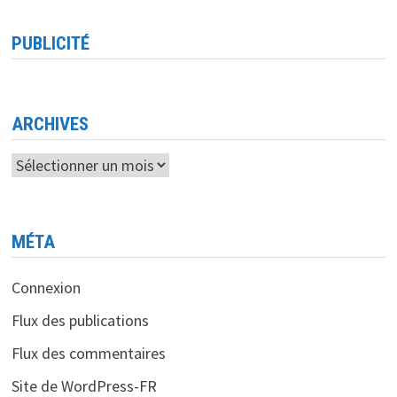
TECHNOLOGIE
RÉVOLUTIONNAIRE
ALLIANT
PUBLICITÉ
IMAGERIE
SATELLITAIRE,
EDGE
COMPUTING
ET
INTELLIGENCE
ARTIFICIELLE
ARCHIVES
À
L’EDGE
COMPUTING
Archives
EXPO
(USA)
MÉTA
Connexion
Flux des publications
Flux des commentaires
Site de WordPress-FR