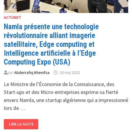
ACTUNET
Namla présente une technologie
révolutionnaire alliant imagerie
satellitaire, Edge computing et
Intelligence artificielle à l’Edge
Computing Expo (USA)
par
Abderrafiq Khenifsa
20 mai 2023
Le Ministre de l’Économie de la Connaissance, des
Start-ups et des Micro-entreprises exprime sa fierté
envers Namla, une startup algérienne qui a impressionné
lors de …
NAMLA
LIRE LA SUITE
PRÉSENTE
UNE