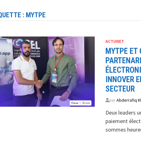
QUETTE :
MYTPE
ACTUNET
MYTPE ET
PARTENARI
ÉLECTRON
INNOVER E
SECTEUR
par
Abderrafiq K
Deux leaders un
paiement électr
sommes heureux