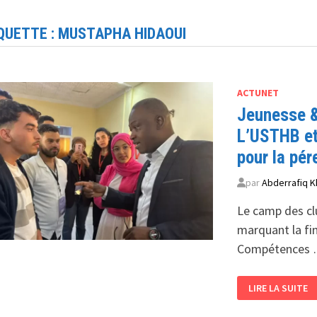
QUETTE :
MUSTAPHA HIDAOUI
ACTUNET
Jeunesse &
L’USTHB et
pour la pér
par
Abderrafiq K
Le camp des clu
marquant la fin
Compétences
JEUNESSE
LIRE LA SUITE
&
SOUVERAINETÉ
TECHNOLOGIQ