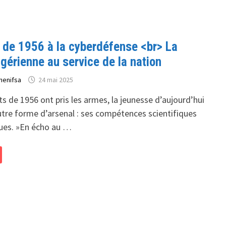
e de 1956 à la cyberdéfense <br> La
gérienne au service de la nation
henifsa
24 mai 2025
N
nts de 1956 ont pris les armes, la jeunesse d’aujourd’hui
utre forme d’arsenal : ses compétences scientifiques
ues. »En écho au …