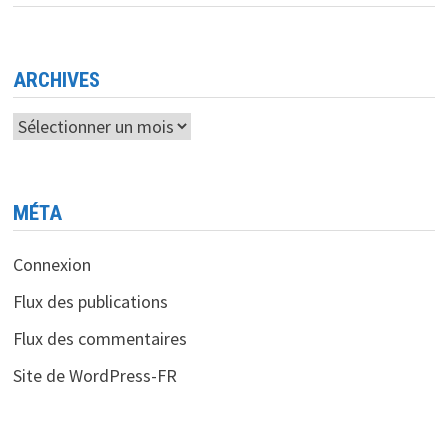
LA
10E
OLYMPIADE
ALGÉRIENNE
DES
MATHÉMATIQUES
ARCHIVES
2025
Archives
MÉTA
Connexion
Flux des publications
Flux des commentaires
Site de WordPress-FR