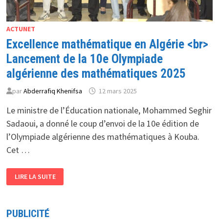
ACTUNET
Excellence mathématique en Algérie <br>
Lancement de la 10e Olympiade
algérienne des mathématiques 2025
par
Abderrafiq Khenifsa
12 mars 2025
Le ministre de l’Éducation nationale, Mohammed Seghir
Sadaoui, a donné le coup d’envoi de la 10e édition de
l’Olympiade algérienne des mathématiques à Kouba.
Cet …
EXCELLENCE
LIRE LA SUITE
MATHÉMATIQUE
EN
ALGÉRIE
<BR>
LANCEMENT
PUBLICITÉ
DE