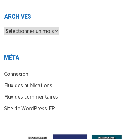
DANS
L’HISTOIRE
DES
COMMUNICATIONS
ARCHIVES
EN
LIGNE
Archives
MÉTA
Connexion
Flux des publications
Flux des commentaires
Site de WordPress-FR