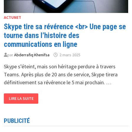
ACTUNET
Skype tire sa révérence <br> Une page se
tourne dans l’histoire des
communications en ligne
par
Abderrafiq Khenifsa
2 mars 2025
Skype s’éteint, mais son héritage perdure à travers
Teams. Après plus de 20 ans de service, Skype tirera
définitivement sa révérence le 5 mai prochain. …
SKYPE
LIRE LA SUITE
TIRE
SA
RÉVÉRENCE
<BR>
UNE
PUBLICITÉ
PAGE
SE
TOURNE