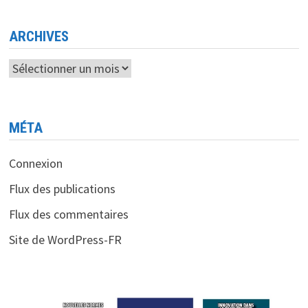
UNE
CROISSANCE
PHÉNOMÉNALE
EN
ARCHIVES
PERSPECTIVE
Archives
MÉTA
Connexion
Flux des publications
Flux des commentaires
Site de WordPress-FR