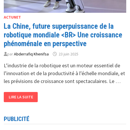
ACTUNET
La Chine, future superpuissance de la
robotique mondiale <BR> Une croissance
phénoménale en perspective
par
Abderrafiq Khenifsa
23 juin 2025
L’industrie de la robotique est un moteur essentiel de
l’innovation et de la productivité à l’échelle mondiale, et
les prévisions de croissance sont spectaculaires. Le …
LA
LIRE LA SUITE
CHINE,
FUTURE
SUPERPUISSANCE
DE
LA
PUBLICITÉ
ROBOTIQUE
MONDIALE
<BR>