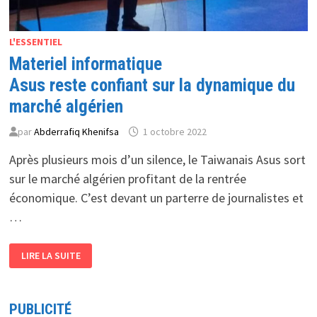
L'ESSENTIEL
Materiel informatique
Asus reste confiant sur la dynamique du
marché algérien
par
Abderrafiq Khenifsa
1 octobre 2022
Après plusieurs mois d’un silence, le Taiwanais Asus sort
sur le marché algérien profitant de la rentrée
économique. C’est devant un parterre de journalistes et
…
MATERIEL
LIRE LA SUITE
INFORMATIQUE
ASUS
RESTE
CONFIANT
SUR
PUBLICITÉ
LA