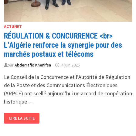
ACTUNET
RÉGULATION & CONCURRENCE <br>
L’Algérie renforce la synergie pour des
marchés postaux et télécoms
par
Abderrafiq Khenifsa
4 juin 2025
Le Conseil de la Concurrence et l’Autorité de Régulation
de la Poste et des Communications Électroniques
(ARPCE) ont scellé aujourd’hui un accord de coopération
historique …
RÉGULATION
LIRE LA SUITE
&
CONCURRENCE
<BR>
L’ALGÉRIE