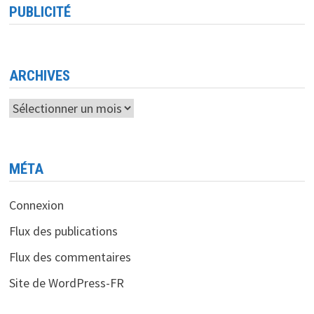
RENFORCE
PUBLICITÉ
LA
SYNERGIE
POUR
DES
MARCHÉS
POSTAUX
ET
ARCHIVES
TÉLÉCOMS
Archives
MÉTA
Connexion
Flux des publications
Flux des commentaires
Site de WordPress-FR