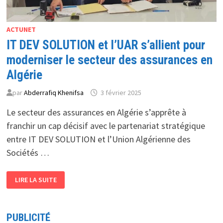
ACTUNET
IT DEV SOLUTION et l’UAR s’allient pour
moderniser le secteur des assurances en
Algérie
par
Abderrafiq Khenifsa
3 février 2025
Le secteur des assurances en Algérie s’apprête à
franchir un cap décisif avec le partenariat stratégique
entre IT DEV SOLUTION et l’Union Algérienne des
Sociétés …
IT
LIRE LA SUITE
DEV
SOLUTION
ET
L’UAR
S’ALLIENT
PUBLICITÉ
POUR