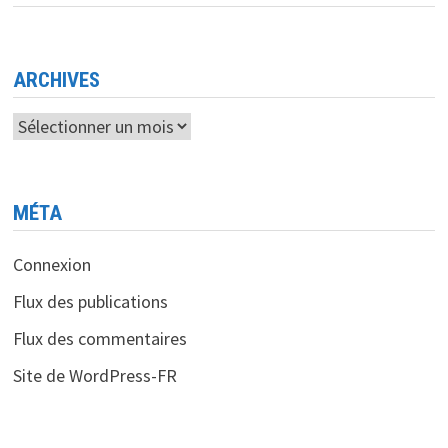
MODERNISER
LE
SECTEUR
DES
ASSURANCES
EN
ARCHIVES
ALGÉRIE
Archives
MÉTA
Connexion
Flux des publications
Flux des commentaires
Site de WordPress-FR