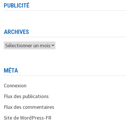
DES
PUBLICITÉ
LOGICIELS
INDUSTRIELS
<BR>
SIEMENS
RENFORCE
SON
EXPERTISE
ARCHIVES
AVEC
L’ACQUISITION
D’ALTAIR
Archives
MÉTA
Connexion
Flux des publications
Flux des commentaires
Site de WordPress-FR