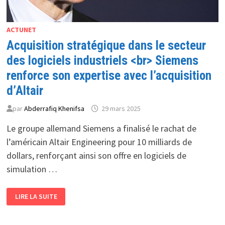
ACTUNET
Acquisition stratégique dans le secteur
des logiciels industriels <br> Siemens
renforce son expertise avec l’acquisition
d’Altair
par
Abderrafiq Khenifsa
29 mars 2025
Le groupe allemand Siemens a finalisé le rachat de
l’américain Altair Engineering pour 10 milliards de
dollars, renforçant ainsi son offre en logiciels de
simulation …
ACQUISITION
LIRE LA SUITE
STRATÉGIQUE
DANS
LE
SECTEUR