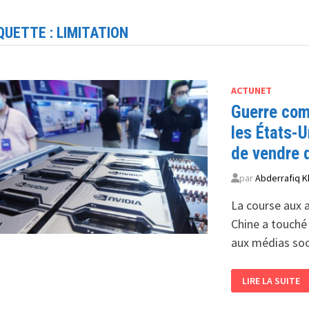
QUETTE :
LIMITATION
ACTUNET
Guerre com
les États-
de vendre d
par
Abderrafiq K
La course aux 
Chine a touché
aux médias soc
GUERRE
LIRE LA SUITE
COMMERCIAL
SINO-
AMERICAINE