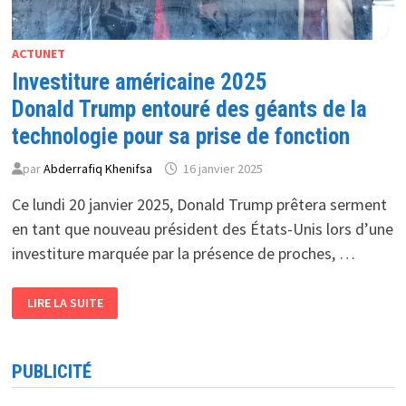
ACTUNET
Investiture américaine 2025
Donald Trump entouré des géants de la
technologie pour sa prise de fonction
par
Abderrafiq Khenifsa
16 janvier 2025
Ce lundi 20 janvier 2025, Donald Trump prêtera serment
en tant que nouveau président des États-Unis lors d’une
investiture marquée par la présence de proches, …
INVESTITURE
LIRE LA SUITE
AMÉRICAINE
2025
DONALD
TRUMP
ENTOURÉ
PUBLICITÉ
DES
GÉANTS
DE