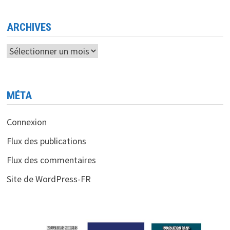
LA
TECHNOLOGIE
POUR
SA
ARCHIVES
PRISE
DE
FONCTION
Archives
MÉTA
Connexion
Flux des publications
Flux des commentaires
Site de WordPress-FR