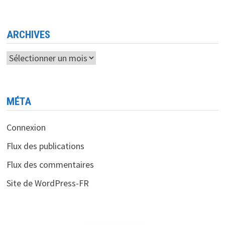
<BR>
UN
PARI
D’AVENIR
DE
ARCHIVES
PRÈS
DE
7
Archives
MILLIARDS
DE
DOLLARS
MÉTA
Connexion
Flux des publications
Flux des commentaires
Site de WordPress-FR