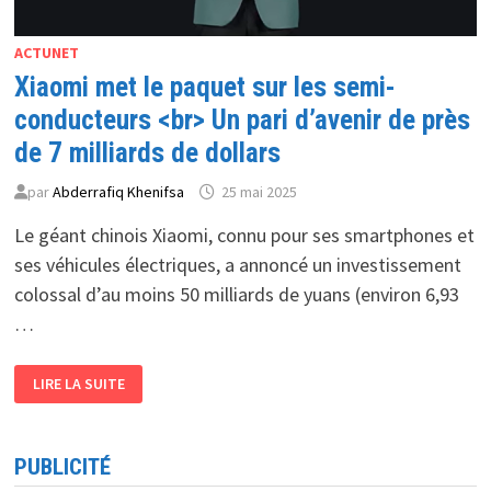
ACTUNET
Xiaomi met le paquet sur les semi-
conducteurs <br> Un pari d’avenir de près
de 7 milliards de dollars
par
Abderrafiq Khenifsa
25 mai 2025
Le géant chinois Xiaomi, connu pour ses smartphones et
ses véhicules électriques, a annoncé un investissement
colossal d’au moins 50 milliards de yuans (environ 6,93
…
XIAOMI
LIRE LA SUITE
MET
LE
PAQUET
SUR
LES
PUBLICITÉ
SEMI-
CONDUCTEURS