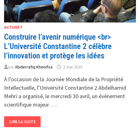
ACTUNET
Construire l’avenir numérique <br>
L’Université Constantine 2 célèbre
l’innovation et protège les idées
par
Abderrafiq Khenifsa
2 mai 2025
À l’occasion de la Journée Mondiale de la Propriété
Intellectuelle, l’Université Constantine 2 Abdelhamid
Mehri a organisé, le mercredi 30 avril, un événement
scientifique majeur. …
CONSTRUIRE
LIRE LA SUITE
L’AVENIR
NUMÉRIQUE
<BR>
L’UNIVERSITÉ