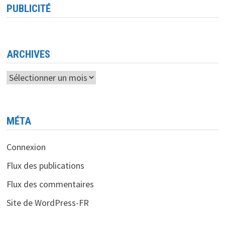
CONSTANTINE
PUBLICITÉ
2
CÉLÈBRE
L’INNOVATION
ET
PROTÈGE
LES
IDÉES
ARCHIVES
Archives
MÉTA
Connexion
Flux des publications
Flux des commentaires
Site de WordPress-FR