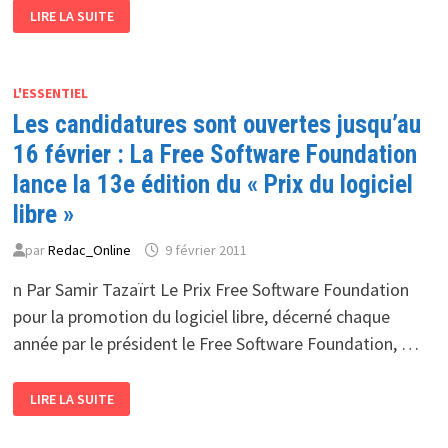
SELON
LIRE LA SUITE
DES
ANALYSTES
DU
SECTEUR
DE
LA
L'ESSENTIEL
TÉLÉPHONIE
Les candidatures sont ouvertes jusqu’au
:
NOKIA
ET
16 février : La Free Software Foundation
MICROSOFT
VONT
lance la 13e édition du « Prix du logiciel
S’ALLIER
libre »
par
Redac_Online
9 février 2011
n Par Samir Tazaïrt Le Prix Free Software Foundation
pour la promotion du logiciel libre, décerné chaque
année par le président le Free Software Foundation, …
LES
LIRE LA SUITE
CANDIDATURES
SONT
OUVERTES
JUSQU’AU