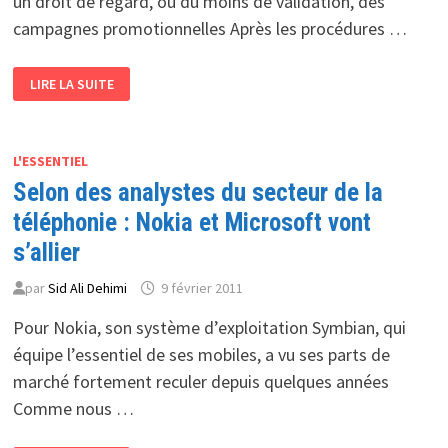
un droit de regard, ou du moins de validation, des
campagnes promotionnelles Après les procédures …
LES
LIRE LA SUITE
OPÉRATEURS
TÉLÉCOMS
SONT
DIRECTEMENT
CONCERNÉS
:
L'ESSENTIEL
CAMPAGNES
Selon des analystes du secteur de la
PUBLICITAIRES :
LES
NOUVELLES
téléphonie : Nokia et Microsoft vont
MESURES
DE
s’allier
L’ARPT
par
Sid Ali Dehimi
9 février 2011
Pour Nokia, son système d’exploitation Symbian, qui
équipe l’essentiel de ses mobiles, a vu ses parts de
marché fortement reculer depuis quelques années
Comme nous …