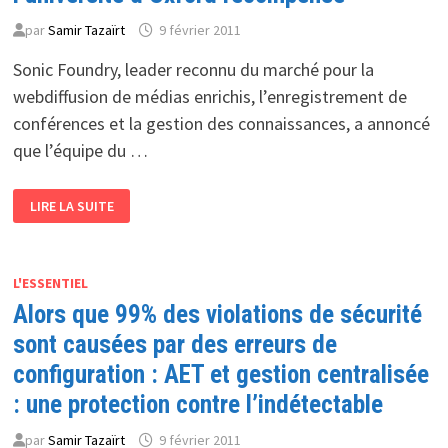
par
Samir Tazaïrt
9 février 2011
Sonic Foundry, leader reconnu du marché pour la
webdiffusion de médias enrichis, l’enregistrement de
conférences et la gestion des connaissances, a annoncé
que l’équipe du …
POUR
LIRE LA SUITE
SON
PROGRAMME
MEDIASITE
:
LE
CENTRE
L'ESSENTIEL
POUR
Alors que 99% des violations de sécurité
LA
FORMATION
CONTINUE
sont causées par des erreurs de
DE
L’UNIVERSITÉ
configuration : AET et gestion centralisée
D’OXFORD
RÉCOMPENSÉ
: une protection contre l’indétectable
par
Samir Tazaïrt
9 février 2011