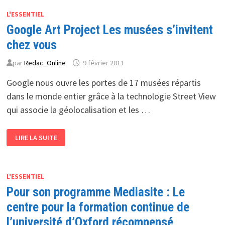
16
FÉVRIER
L'ESSENTIEL
:
Google Art Project Les musées s’invitent
LA
FREE
SOFTWARE
chez vous
FOUNDATION
LANCE
LA
par
Redac_Online
9 février 2011
13E
ÉDITION
Google nous ouvre les portes de 17 musées répartis
DU
« PRIX
dans le monde entier grâce à la technologie Street View
DU
LOGICIEL
qui associe la géolocalisation et les …
LIBRE »
GOOGLE
LIRE LA SUITE
ART
PROJECT
LES
MUSÉES
S’INVITENT
CHEZ
L'ESSENTIEL
VOUS
Pour son programme Mediasite : Le
centre pour la formation continue de
l’université d’Oxford récompensé