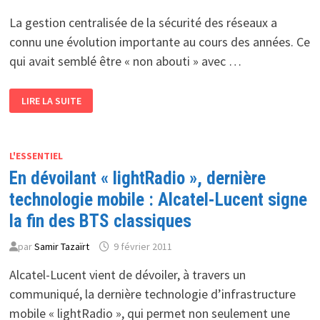
La gestion centralisée de la sécurité des réseaux a
connu une évolution importante au cours des années. Ce
qui avait semblé être « non abouti » avec …
ALORS
LIRE LA SUITE
QUE
99%
DES
VIOLATIONS
DE
SÉCURITÉ
L'ESSENTIEL
SONT
En dévoilant « lightRadio », dernière
CAUSÉES
PAR
DES
technologie mobile : Alcatel-Lucent signe
ERREURS
DE
la fin des BTS classiques
CONFIGURATION
:
AET
par
Samir Tazaïrt
9 février 2011
ET
GESTION
Alcatel-Lucent vient de dévoiler, à travers un
CENTRALISÉE
:
communiqué, la dernière technologie d’infrastructure
UNE
PROTECTION
mobile « lightRadio », qui permet non seulement une
CONTRE