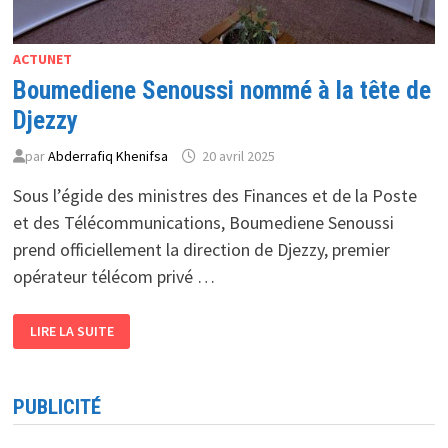
ACTUNET
Boumediene Senoussi nommé à la tête de
Djezzy
par
Abderrafiq Khenifsa
20 avril 2025
Sous l’égide des ministres des Finances et de la Poste
et des Télécommunications, Boumediene Senoussi
prend officiellement la direction de Djezzy, premier
opérateur télécom privé …
BOUMEDIENE
LIRE LA SUITE
SENOUSSI
NOMMÉ
À
LA
TÊTE
PUBLICITÉ
DE
DJEZZY