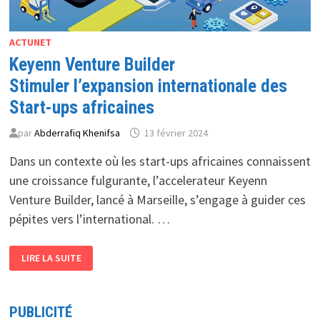
ACTUNET
Keyenn Venture Builder
Stimuler l’expansion internationale des
Start-ups africaines
par
Abderrafiq Khenifsa
13 février 2024
Dans un contexte où les start-ups africaines connaissent
une croissance fulgurante, l’accelerateur Keyenn
Venture Builder, lancé à Marseille, s’engage à guider ces
pépites vers l’international. …
KEYENN
LIRE LA SUITE
VENTURE
BUILDER
STIMULER
L’EXPANSION
INTERNATIONALE
PUBLICITÉ
DES