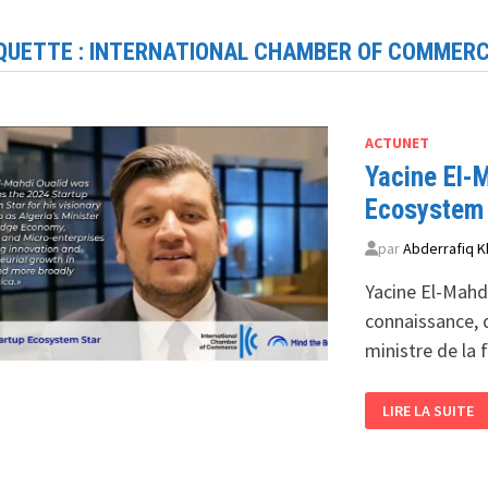
QUETTE :
INTERNATIONAL CHAMBER OF COMMER
ACTUNET
Yacine El-
Ecosystem 
par
Abderrafiq K
Yacine El-Mahdi
connaissance, d
ministre de la 
YACINE
LIRE LA SUITE
EL-
MAHDI
OUALID
DISTINGUÉ
COMME