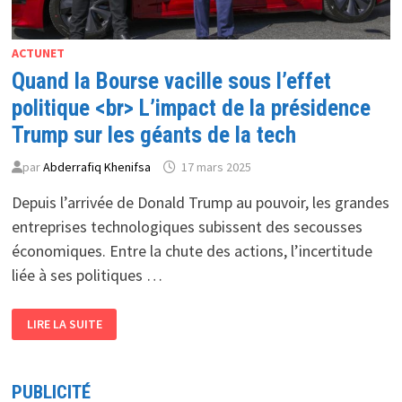
ACTUNET
Quand la Bourse vacille sous l’effet
politique <br> L’impact de la présidence
Trump sur les géants de la tech
par
Abderrafiq Khenifsa
17 mars 2025
Depuis l’arrivée de Donald Trump au pouvoir, les grandes
entreprises technologiques subissent des secousses
économiques. Entre la chute des actions, l’incertitude
liée à ses politiques …
QUAND
LIRE LA SUITE
LA
BOURSE
VACILLE
SOUS
L’EFFET
PUBLICITÉ
POLITIQUE