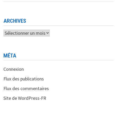
<BR>
L’IMPACT
DE
LA
PRÉSIDENCE
TRUMP
ARCHIVES
SUR
LES
GÉANTS
Archives
DE
LA
TECH
MÉTA
Connexion
Flux des publications
Flux des commentaires
Site de WordPress-FR