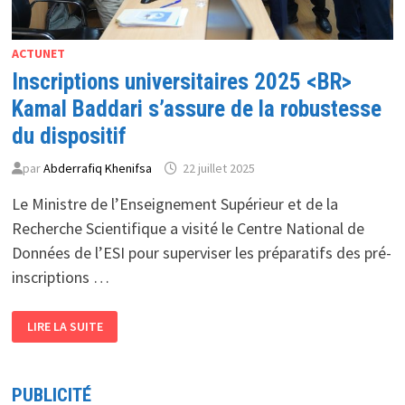
ACTUNET
Inscriptions universitaires 2025 <BR>
Kamal Baddari s’assure de la robustesse
du dispositif
par
Abderrafiq Khenifsa
22 juillet 2025
Le Ministre de l’Enseignement Supérieur et de la
Recherche Scientifique a visité le Centre National de
Données de l’ESI pour superviser les préparatifs des pré-
inscriptions …
INSCRIPTIONS
LIRE LA SUITE
UNIVERSITAIRES
2025
<BR>
KAMAL
BADDARI
PUBLICITÉ
S’ASSURE