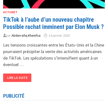
ACTUNET
TikTok à l’aube d’un nouveau chapitre
Possible rachat imminent par Elon Musk ?
par
Abderrafiq Khenifsa
14 janvier 2025
Les tensions croissantes entre les États-Unis et la Chine
pourraient précipiter la vente des activités américaines
de TikTok. Les spéculations s’intensifient quant à un
éventuel …
TIKTOK
LIRE LA SUITE
À
L’AUBE
D’UN
NOUVEAU
CHAPITRE
PUBLICITÉ
POSSIBLE
RACHAT
IMMINENT
PAR