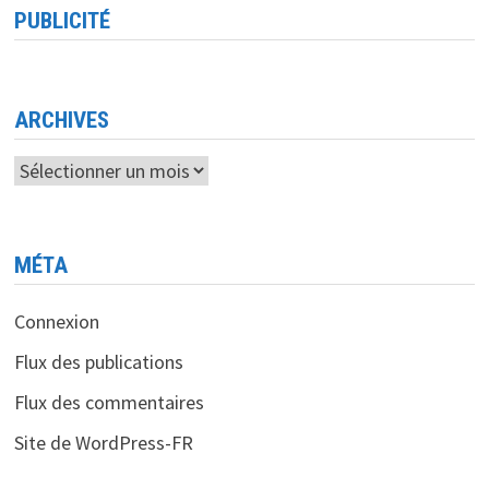
DES
PUBLICITÉ
LOGICIELS
INDUSTRIELS
<BR>
SIEMENS
RENFORCE
SON
EXPERTISE
ARCHIVES
AVEC
L’ACQUISITION
D’ALTAIR
Archives
MÉTA
Connexion
Flux des publications
Flux des commentaires
Site de WordPress-FR