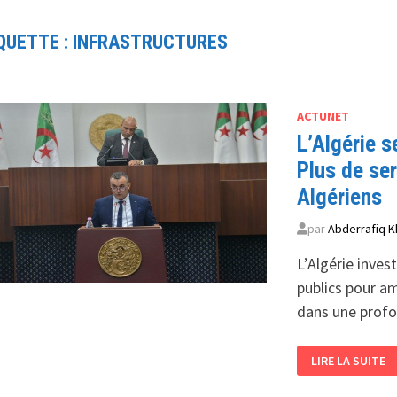
QUETTE :
INFRASTRUCTURES
ACTUNET
L’Algérie s
Plus de ser
Algériens
par
Abderrafiq K
L’Algérie inve
publics pour am
dans une prof
L’ALGÉRIE
LIRE LA SUITE
SE
DIGITALISE
ET