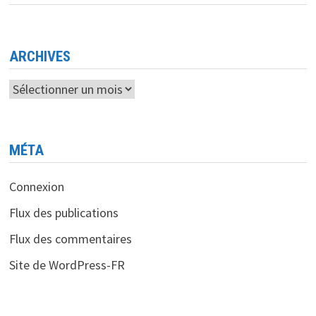
CYBERDÉFENSE
<BR>
LA
JEUNESSE
ALGÉRIENNE
AU
ARCHIVES
SERVICE
DE
LA
Archives
NATION
MÉTA
Connexion
Flux des publications
Flux des commentaires
Site de WordPress-FR