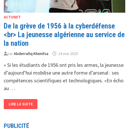
ACTUNET
De la grève de 1956 à la cyberdéfense
<br> La jeunesse algérienne au service de
la nation
par
Abderrafiq Khenifsa
24 mai 2025
« Si les étudiants de 1956 ont pris les armes, la jeunesse
d’aujourd’hui mobilise une autre forme d’arsenal : ses
compétences scientifiques et technologiques. »En écho
au …
DE
LIRE LA SUITE
LA
GRÈVE
DE
1956
À
PUBLICITÉ
LA