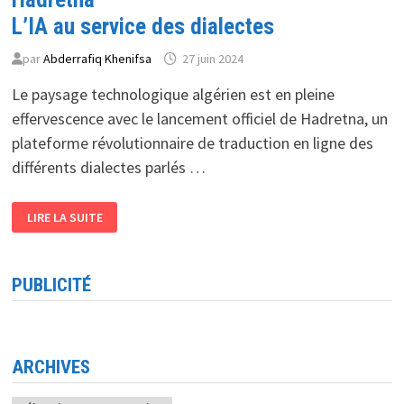
L’IA au service des dialectes
par
Abderrafiq Khenifsa
27 juin 2024
Le paysage technologique algérien est en pleine
effervescence avec le lancement officiel de Hadretna, un
plateforme révolutionnaire de traduction en ligne des
différents dialectes parlés …
HADRETNA
LIRE LA SUITE
L’IA
AU
SERVICE
DES
DIALECTES
PUBLICITÉ
ARCHIVES