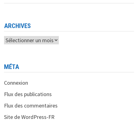
L’ENSEIGNEMENT
SUPÉRIEUR
SE
DOTE
DE
5
ARCHIVES
NOUVELLES
PLATEFORMES
NUMÉRIQUES
Archives
MÉTA
Connexion
Flux des publications
Flux des commentaires
Site de WordPress-FR