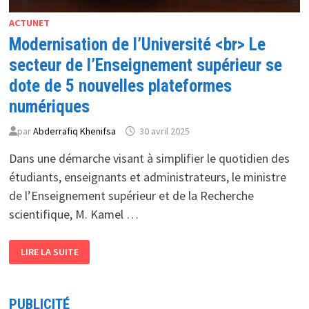
ACTUNET
Modernisation de l’Université <br> Le
secteur de l’Enseignement supérieur se
dote de 5 nouvelles plateformes
numériques
par
Abderrafiq Khenifsa
30 avril 2025
Dans une démarche visant à simplifier le quotidien des
étudiants, enseignants et administrateurs, le ministre
de l’Enseignement supérieur et de la Recherche
scientifique, M. Kamel …
MODERNISATION
LIRE LA SUITE
DE
L’UNIVERSITÉ
<BR>
LE
SECTEUR
PUBLICITÉ
DE