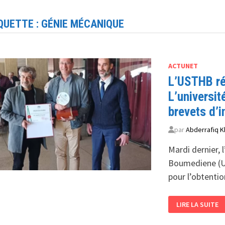
QUETTE :
GÉNIE MÉCANIQUE
ACTUNET
L’USTHB ré
L’universit
brevets d’i
par
Abderrafiq K
Mardi dernier, 
Boumediene (US
pour l’obtenti
L’USTHB
LIRE LA SUITE
RÉCOMPENSE
L’INNOVATION
SCIENTIFIQUE