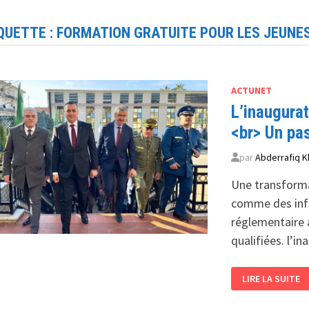
QUETTE :
FORMATION GRATUITE POUR LES JEUNE
ACTUNET
L’inaugura
<br> Un pas
par
Abderrafiq K
Une transforma
comme des infr
réglementaire 
qualifiées. l’i
L’INAUGURATIO
LIRE LA SUITE
D’UN
CENTRE
DE