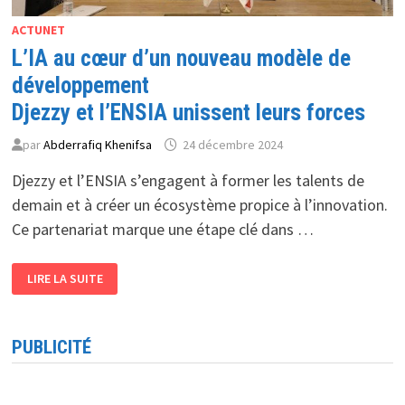
ACTUNET
L’IA au cœur d’un nouveau modèle de
développement
Djezzy et l’ENSIA unissent leurs forces
par
Abderrafiq Khenifsa
24 décembre 2024
Djezzy et l’ENSIA s’engagent à former les talents de
demain et à créer un écosystème propice à l’innovation.
Ce partenariat marque une étape clé dans …
L’IA
LIRE LA SUITE
AU
CŒUR
D’UN
NOUVEAU
MODÈLE
PUBLICITÉ
DE
DÉVELOPPEMENT
DJEZZY
ET
L’ENSIA