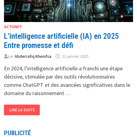
ACTUNET
L’intelligence artificielle (IA) en 2025
Entre promesse et défi
par
Abderrafiq Khenifsa
21 janvier 2025
En 2024, l’intelligence artificielle a franchi une étape
décisive, stimulée par des outils révolutionnaires
comme ChatGPT et des avancées significatives dans le
domaine du raisonnement …
L’INTELLIGENCE
LIRE LA SUITE
ARTIFICIELLE
(IA)
EN
2025
ENTRE
PUBLICITÉ
PROMESSE