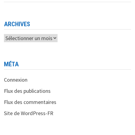
LA
TRANSFORMATION
NUMÉRIQUE
DU
SECTEUR
DE
ARCHIVES
LA
SANTÉ
Archives
MÉTA
Connexion
Flux des publications
Flux des commentaires
Site de WordPress-FR