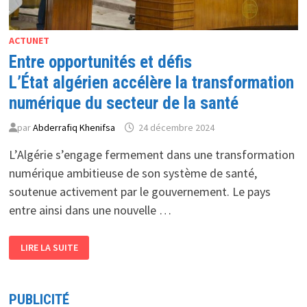
ACTUNET
Entre opportunités et défis
L’État algérien accélère la transformation
numérique du secteur de la santé
par
Abderrafiq Khenifsa
24 décembre 2024
L’Algérie s’engage fermement dans une transformation
numérique ambitieuse de son système de santé,
soutenue activement par le gouvernement. Le pays
entre ainsi dans une nouvelle …
ENTRE
LIRE LA SUITE
OPPORTUNITÉS
ET
DÉFIS
L’ÉTAT
ALGÉRIEN
PUBLICITÉ
ACCÉLÈRE