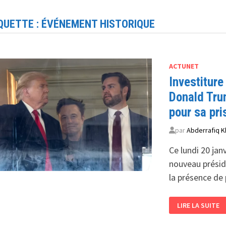
QUETTE :
ÉVÉNEMENT HISTORIQUE
ACTUNET
Investitur
Donald Tru
pour sa pri
par
Abderrafiq K
Ce lundi 20 ja
nouveau présid
la présence de
INVESTITURE
LIRE LA SUITE
AMÉRICAINE
2025
DONALD