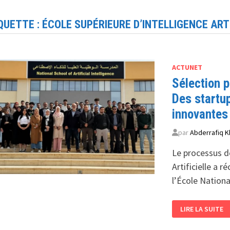
QUETTE :
ÉCOLE SUPÉRIEURE D’INTELLIGENCE ARTI
ACTUNET
Sélection p
Des startup
innovantes
par
Abderrafiq K
Le processus de
Artificielle a 
l’École Nationa
SÉLECTION
LIRE LA SUITE
PROMETTEUSE
À
L’INCUBATEUR