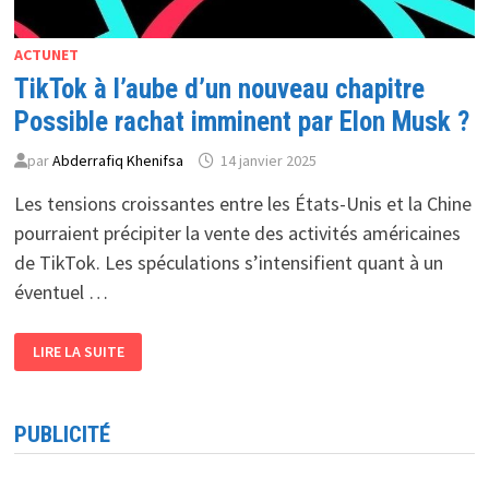
ACTUNET
TikTok à l’aube d’un nouveau chapitre
Possible rachat imminent par Elon Musk ?
par
Abderrafiq Khenifsa
14 janvier 2025
Les tensions croissantes entre les États-Unis et la Chine
pourraient précipiter la vente des activités américaines
de TikTok. Les spéculations s’intensifient quant à un
éventuel …
TIKTOK
LIRE LA SUITE
À
L’AUBE
D’UN
NOUVEAU
CHAPITRE
PUBLICITÉ
POSSIBLE
RACHAT
IMMINENT
PAR