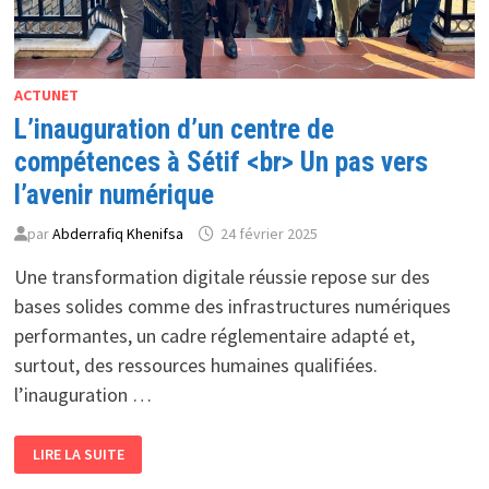
ACTUNET
L’inauguration d’un centre de
compétences à Sétif <br> Un pas vers
l’avenir numérique
par
Abderrafiq Khenifsa
24 février 2025
Une transformation digitale réussie repose sur des
bases solides comme des infrastructures numériques
performantes, un cadre réglementaire adapté et,
surtout, des ressources humaines qualifiées.
l’inauguration …
L’INAUGURATION
LIRE LA SUITE
D’UN
CENTRE