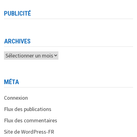
DE
COMPÉTENCES
À
PUBLICITÉ
SÉTIF
<BR>
UN
PAS
VERS
L’AVENIR
NUMÉRIQUE
ARCHIVES
Archives
MÉTA
Connexion
Flux des publications
Flux des commentaires
Site de WordPress-FR