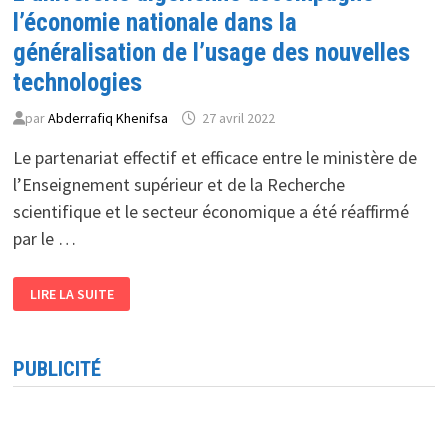
l’économie nationale dans la
généralisation de l’usage des nouvelles
technologies
par
Abderrafiq Khenifsa
27 avril 2022
Le partenariat effectif et efficace entre le ministère de
l’Enseignement supérieur et de la Recherche
scientifique et le secteur économique a été réaffirmé
par le …
L’UNIVERSITÉ
LIRE LA SUITE
ALGÉRIENNE
ACCOMPAGNE
L’ÉCONOMIE
NATIONALE
DANS
PUBLICITÉ
LA
GÉNÉRALISATION
DE
L’USAGE
DES
NOUVELLES