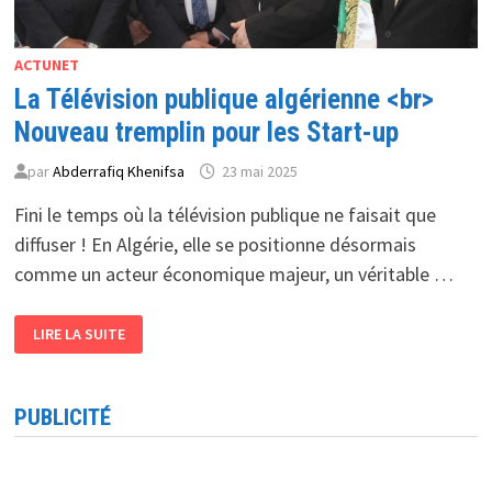
ACTUNET
La Télévision publique algérienne <br>
Nouveau tremplin pour les Start-up
par
Abderrafiq Khenifsa
23 mai 2025
Fini le temps où la télévision publique ne faisait que
diffuser ! En Algérie, elle se positionne désormais
comme un acteur économique majeur, un véritable …
LA
LIRE LA SUITE
TÉLÉVISION
PUBLIQUE
ALGÉRIENNE
<BR>
NOUVEAU
PUBLICITÉ
TREMPLIN
POUR
LES
START-
UP